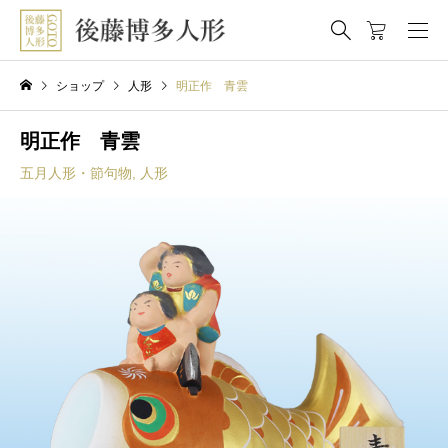
ショップ
人形
明正作 青雲
明正作 青雲
五月人形・節句物
,
人形