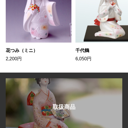
花つみ（ミニ）
千代鶴
2,200
円
6,050
円
取扱商品