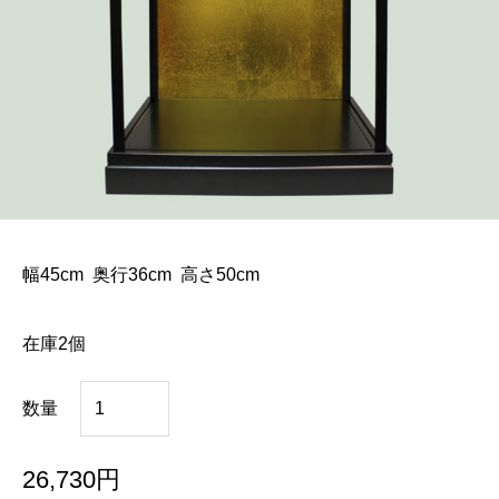
幅45cm 奥行36cm 高さ50cm
在庫2個
ケ
数量
ー
ス
26,730
円