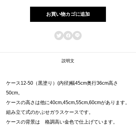
１
２
お買い物カゴに追加
-
5



0
号
（
説明文
黒
塗
ケース12-50（黒塗り）(内径)幅45cm奥行36cm高さ
）
50cm。
幅
ケースの高さは他に40cm,45cm,55cm,60cmがあります。
4
組み立て式のかぶせガラスケースです。
5
ケースの背景は 格調高い金色で仕上げています。
奥