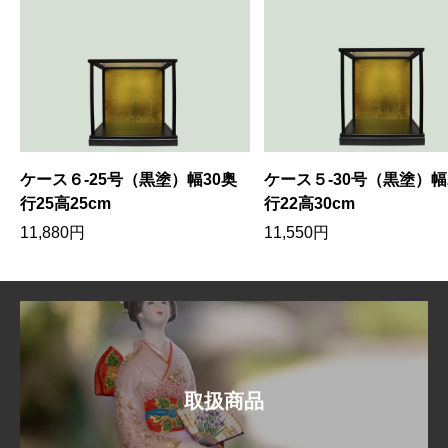
ケース６-25号（黒塗）幅30奥
ケース５-30号（黒塗）幅
行25高25cm
行22高30cm
11,880
円
11,550
円
取扱商品