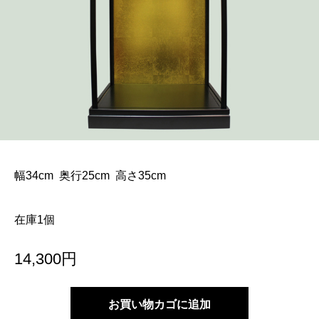
幅34cm 奥行25cm 高さ35cm
在庫1個
ケ
14,300
円
ー
ス
お買い物カゴに追加