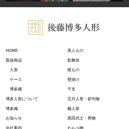
HOME
美人もの
取扱商品
歌舞伎
人形
能もの
ケース
壁掛け
博多織
干支
博多人形について
五月人形・節句物
博多織
雛人形
お知らせ
黒田武士・男物
会社案内
わらべ物