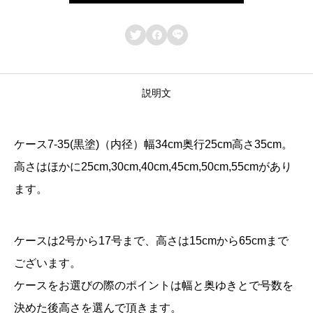
７
-



3
5
号
説明文
（
黒
ケース7-35(黒塗)（内径）幅34cm奥行25cm高さ35cm。
塗
高さはほかに25cm,30cm,40cm,45cm,50cm,55cmがあり
）
ます。
幅
3
ケースは2号から17号まで、高さは15cmから65cmまで
4
ございます。
奥
ケースをお選びの際のポイントは幅と奥ゆきとで号数を
行
決めた後高さを選んで頂きます。